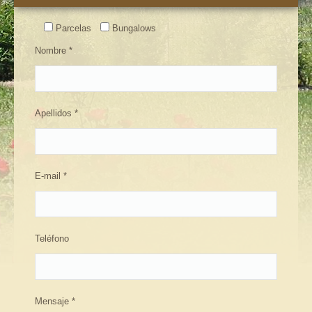
Tarifa & Reserva parcelas
Parcelas
Bungalows
Bungalows
Nombre *
Tarifa & Reserva bungalows
Actividades
Apellidos *
Contacto
E-mail *
Teléfono
Mensaje *