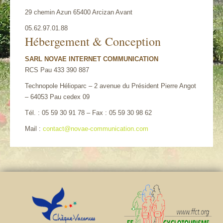
29 chemin Azun 65400 Arcizan Avant
Chalets Pyrénées
05.62.97.01.88
Hébergement & Conception
Chalets : tarifs/ réserver
SARL NOVAE INTERNET COMMUNICATION
Activités Hautes-Pyrénées
RCS Pau 433 390 887
Contact
Technopole Hélioparc – 2 avenue du Président Pierre Angot
– 64053 Pau cedex 09
Tél. : 05 59 30 91 78 – Fax : 05 59 30 98 62
Mail :
contact@novae-communication.com