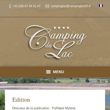
+33 (0)6 87 39 31 47
campinglac@campinglac65.fr
MENU
Accueil
Emplacements
Edition
Emplacements : tarifs/ réserver
Directeur de la publication : Peffabet Mylène