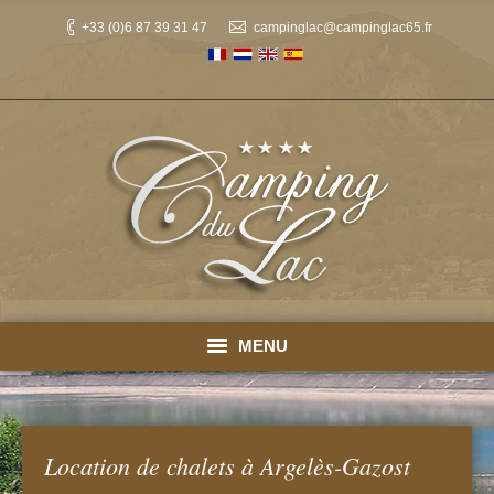
+33 (0)6 87 39 31 47
campinglac@campinglac65.fr
MENU
Accueil
Emplacements
Location de chalets à Argelès-Gazost