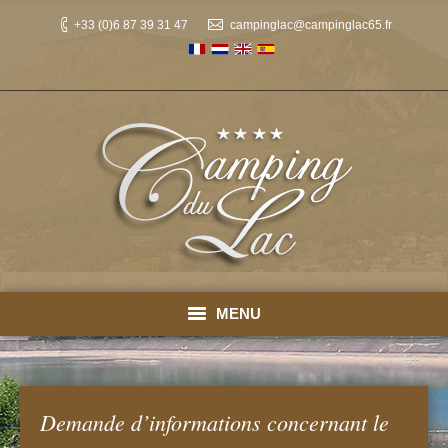
+33 (0)6 87 39 31 47
campinglac@campinglac65.fr
MENU
Accueil
Emplacements
Demande d’informations concernant le