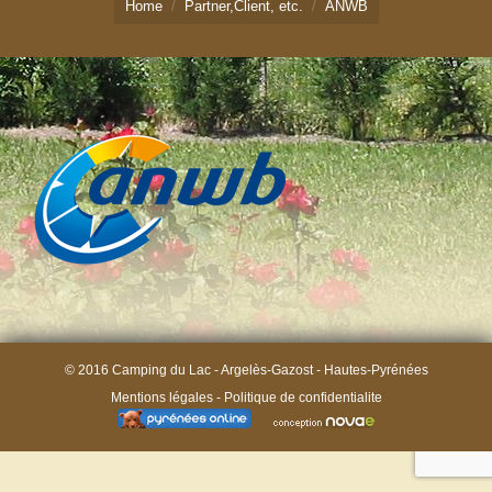
Home
Partner,Client, etc.
ANWB
Tarifa & Reserva parcelas
Bungalows
Tarifa & Reserva bungalows
Actividades
Contacto
© 2016 Camping du Lac - Argelès-Gazost - Hautes-Pyrénées
Mentions légales
-
Politique de confidentialite