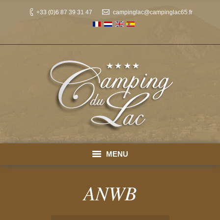
+33 (0)6 87 39 31 47
campinglac@campinglac65.fr
MENU
Inicio : Camping Altos Pirineos
ANWB
Parcelas Altos Pirineos
You are here: