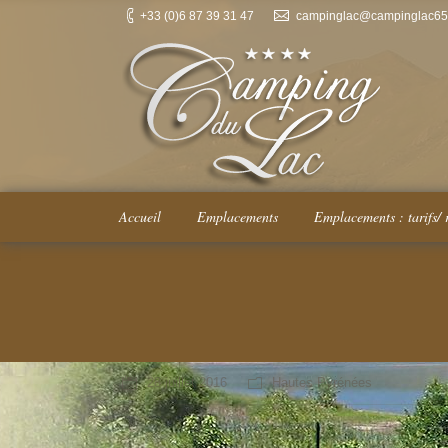
+33 (0)6 87 39 31 47
campinglac@campinglac65.
Accueil
Emplacements
Emplacements : tarifs/ 
You are here:
28 juillet 2016
Hautes Pyrénées