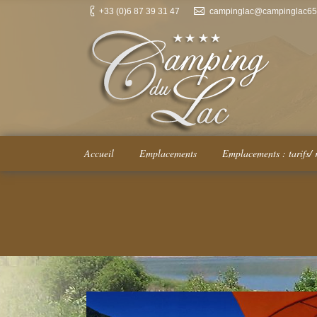
+33 (0)6 87 39 31 47
campinglac@campinglac65.
Accueil
Emplacements
Emplacements : tarifs/ 
You are here: