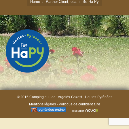
Home
Partner,Client, etc.
Be Ha-Py
Emplacements : tarifs/ réserver
Chalets Pyrénées
Chalets : tarifs/ réserver
Activités Hautes-Pyrénées
Contact
© 2016 Camping du Lac - Argelès-Gazost - Hautes-Pyrénées
Mentions légales
-
Politique de confidentialite