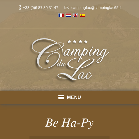
+33 (0)6 87 39 31 47
campinglac@campinglac65.fr
MENU
Accueil
Be Ha-Py
Emplacements
You are here: