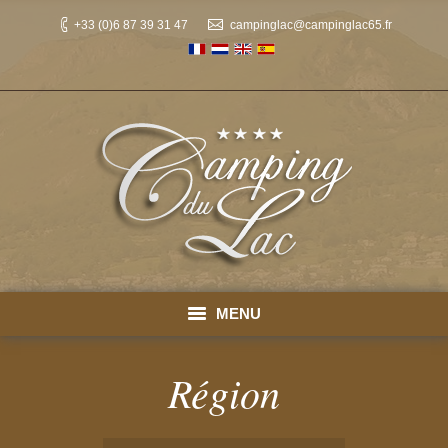
+33 (0)6 87 39 31 47
campinglac@campinglac65.fr
MENU
Accueil
Région
Emplacements
You are here: