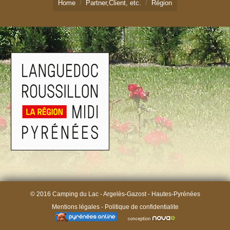
Home
Partner,Client, etc.
Région
Emplacements : tarifs/ réserver
Chalets Pyrénées
Chalets : tarifs/ réserver
Activités Hautes-Pyrénées
Contact
© 2016 Camping du Lac - Argelès-Gazost - Hautes-Pyrénées
Mentions légales
-
Politique de confidentialite